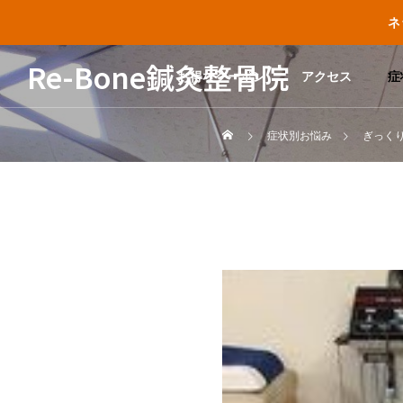
ネ
Re-Bone鍼灸整骨院
お得なクーポン
アクセス
症
症状別お悩み
ぎっく