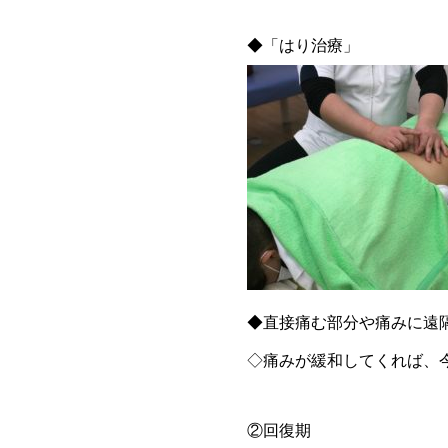
◆「はり治療」
◆直接痛む部分や痛みに遠隔
◇痛みが緩和してくれば、
②回復期