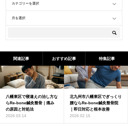
OPEN
関連記事
おすすめ記事
特集記事
八幡東区で寝違えの治し方な
北九州市八幡東区でぎっくり
らRe-bone鍼灸整骨｜痛み
腰ならRe-bone鍼灸整骨院
の原因と対処法
｜即日対応と根本改善
2026.03.14
2026.02.15