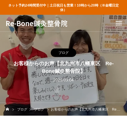
ネット予約24時間受付中｜土日祝日も営業！10時から20時（※金曜日定
休）
Re-Bone鍼灸整骨院
ブログ
お客様からのお声【北九州市八幡東区 Re-
Bone鍼灸整骨院】
2025.09.04
ブログ
ブログ
お客様からのお声【北九州市八幡東区 Re-Bone鍼灸整骨院】